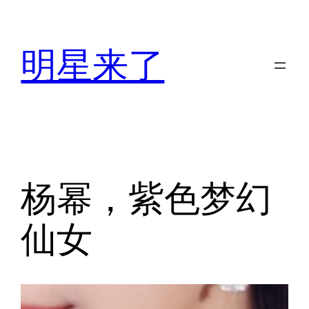
跳
至
明星来了
内
容
杨幂，紫色梦幻
仙女