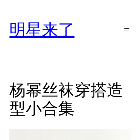
跳
至
明星来了
内
容
杨幂丝袜穿搭造
型小合集