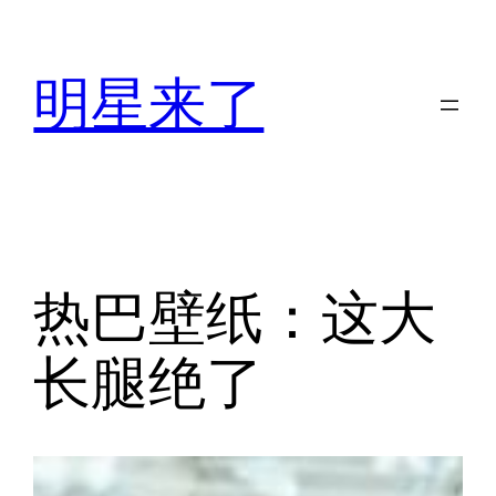
跳
至
内
明星来了
容
热巴壁纸：这大
长腿绝了