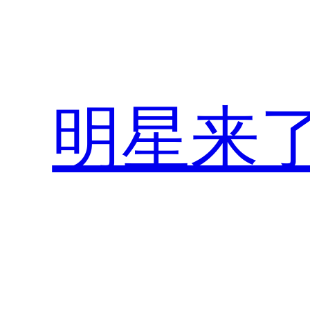
跳
至
内
容
明星来