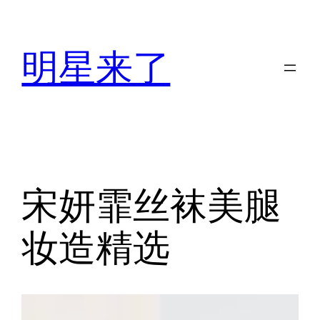
跳
至
明星来了
内
容
宋妍霏丝袜美腿
妆造精选