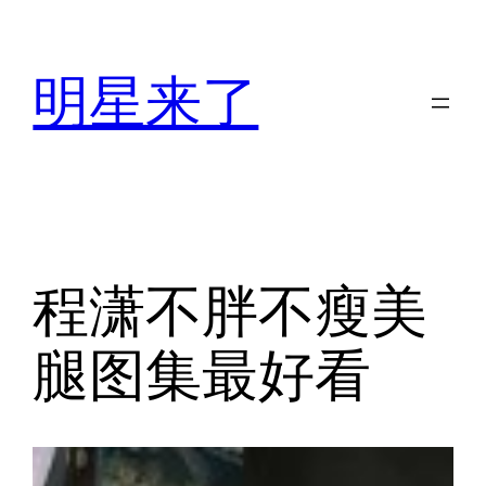
跳
至
内
明星来了
容
程潇不胖不瘦美
腿图集最好看