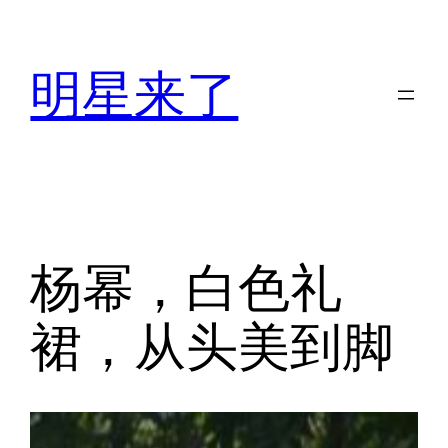
跳
至
明星来了
内
容
杨幂，白色礼
裙，从头美到脚