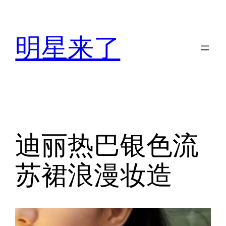
跳
至
明星来了
内
容
迪丽热巴银色流
苏裙浪漫妆造