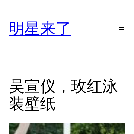
跳
至
明星来了
内
容
吴宣仪，玫红泳
装壁纸