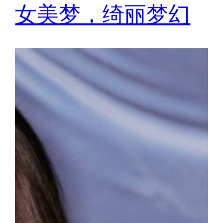
女美梦，绮丽梦幻