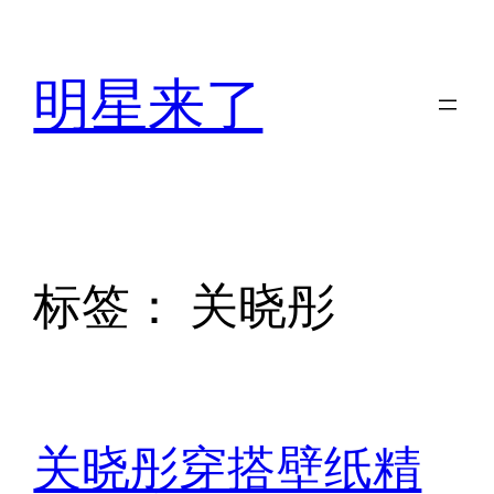
跳
至
明星来了
内
容
标签：
关晓彤
关晓彤穿搭壁纸精