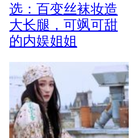
选：百变丝袜妆造
大长腿，可飒可甜
的内娱姐姐