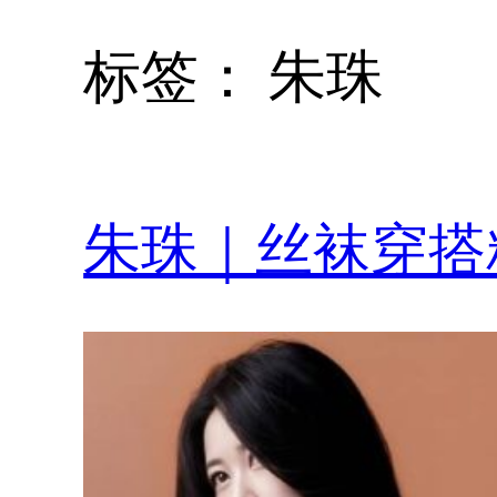
标签：
朱珠
朱珠｜丝袜穿搭