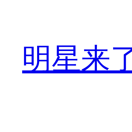
跳
至
内
容
明星来