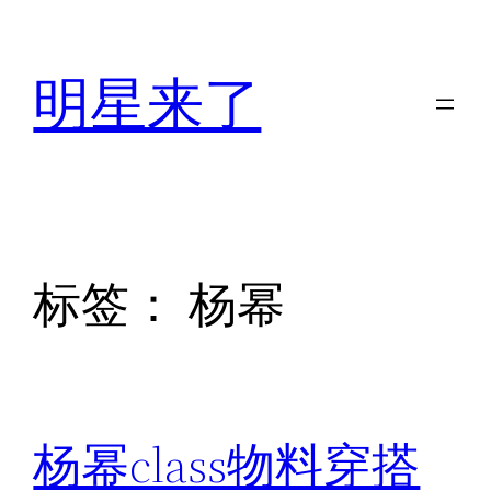
跳
至
明星来了
内
容
标签：
杨幂
杨幂class物料穿搭