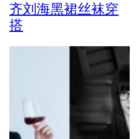
齐刘海黑裙丝袜穿
搭