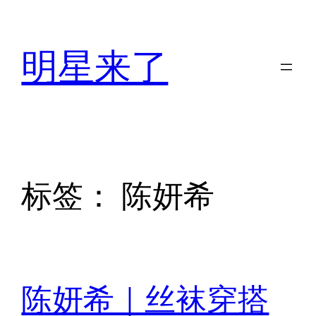
跳
至
明星来了
内
容
标签：
陈妍希
陈妍希｜丝袜穿搭