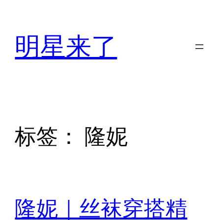
跳
至
明星来了
内
容
标签：
隆妮
隆妮｜丝袜穿搭精